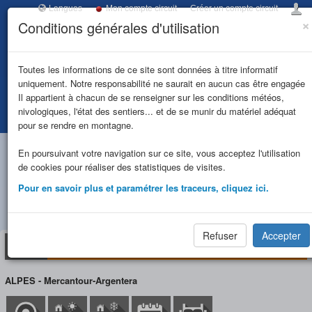
Langues
Mon compte circuit
Créer un compte circuit
×
Conditions générales d'utilisation
Toggl
navig
ITINERANCE
Toutes les informations de ce site sont données à titre informatif
uniquement. Notre responsabilité ne saurait en aucun cas être engagée
UBAYE
Il appartient à chacun de se renseigner sur les conditions météos,
nivologiques, l'état des sentiers... et de se munir du matériel adéquat
Accueil
Tous les refuges
REFUGE DE LA VALMASQUE (FFCAM)
MERCANTOUR
pour se rendre en montagne.
REFUGE DE LA
En poursuivant votre navigation sur ce site, vous acceptez l'utilisation
de cookies pour réaliser des statistiques de visites.
VALMASQUE (FFCAM)
Pour en savoir plus et paramétrer les traceurs, cliquez ici.
(2233 m)
Refuser
Accepter
Refuge
Situation/Accès
Circuit(s)
Réservation
ALPES - Mercantour-Argentera