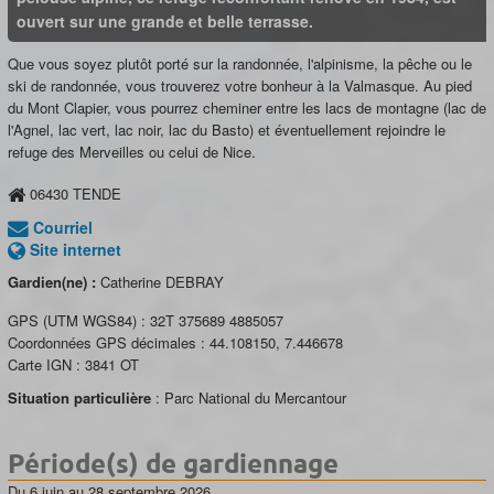
ouvert sur une grande et belle terrasse.
Que vous soyez plutôt porté sur la randonnée, l'alpinisme, la pêche ou le
ski de randonnée, vous trouverez votre bonheur à la Valmasque. Au pied
du Mont Clapier, vous pourrez cheminer entre les lacs de montagne (lac de
l'Agnel, lac vert, lac noir, lac du Basto) et éventuellement rejoindre le
refuge des Merveilles ou celui de Nice.
06430
TENDE
Courriel
Site internet
Gardien(ne) :
Catherine DEBRAY
GPS (UTM WGS84) :
32T 375689 4885057
Coordonnées GPS décimales :
44.108150
,
7.446678
Carte IGN :
3841 OT
Situation particulière
: Parc National du Mercantour
Période(s) de gardiennage
Du 6 juin au 28 septembre 2026