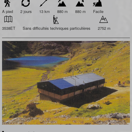
A pied
2 jours
13 km
880 m
880 m
Facile
3538ET
Sans difficultés techniques particulières
2752 m