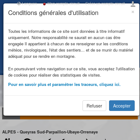
Langues
Mon compte circuit
Créer un compte circuit
×
Conditions générales d'utilisation
Toggl
navig
ITINERANCE
Toutes les informations de ce site sont données à titre informatif
uniquement. Notre responsabilité ne saurait en aucun cas être
UBAYE
engagée Il appartient à chacun de se renseigner sur les conditions
météos, nivologiques, l'état des sentiers... et de se munir du matériel
MERCANTOUR
adéquat pour se rendre en montagne.
Accueil
Tous les circuits
Ref.Chambeyron depuis Fouillouse Boucle 2j
En poursuivant votre navigation sur ce site, vous acceptez l'utilisation
de cookies pour réaliser des statistiques de visites.
Ref.Chambeyron depuis
Pour en savoir plus et paramétrer les traceurs, cliquez ici.
Fouillouse Boucle 2j
Refuser
Accepter
Circuit
Carte
Refuges
Étapes
Réservation
ALPES - Queyras Sud-Parpaillon-Ubaye-Orrenaye