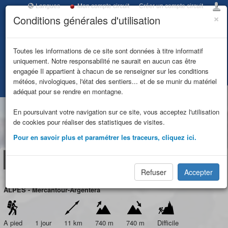
Langues
Mon compte circuit
Créer un compte circuit
×
Conditions générales d'utilisation
Toggl
navig
ITINERANCE
Toutes les informations de ce site sont données à titre informatif
uniquement. Notre responsabilité ne saurait en aucun cas être
UBAYE
engagée Il appartient à chacun de se renseigner sur les conditions
météos, nivologiques, l'état des sentiers... et de se munir du matériel
Accueil
Tous les circuits
Ref.Valmasque-Grand Capelet A/R 1j
MERCANTOUR
adéquat pour se rendre en montagne.
Ref.Valmasque-Grand
En poursuivant votre navigation sur ce site, vous acceptez l'utilisation
de cookies pour réaliser des statistiques de visites.
Capelet A/R 1j
Pour en savoir plus et paramétrer les traceurs, cliquez ici.
Circuit
Carte
Refuges
Étapes
Réservation
Refuser
Accepter
ALPES - Mercantour-Argentera
A pied
1 jour
11 km
740 m
740 m
Difficile