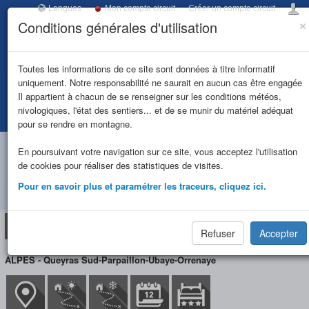
Langues
Mon compte circuit
Créer un compte circuit
×
Conditions générales d'utilisation
Toggl
navig
ITINERANCE
Toutes les informations de ce site sont données à titre informatif
uniquement. Notre responsabilité ne saurait en aucun cas être engagée
UBAYE
Il appartient à chacun de se renseigner sur les conditions météos,
nivologiques, l'état des sentiers... et de se munir du matériel adéquat
Accueil
Tous les refuges
CHALET DE MALJASSET (FFCAM)
MERCANTOUR
pour se rendre en montagne.
CHALET DE MALJASSET
En poursuivant votre navigation sur ce site, vous acceptez l'utilisation
de cookies pour réaliser des statistiques de visites.
(FFCAM) (1905 m)
Pour en savoir plus et paramétrer les traceurs, cliquez ici.
Refuge
Situation/Accès
Circuit(s)
Réservation
Refuser
Accepter
ALPES - Queyras Sud-Parpaillon-Ubaye-Orrenaye