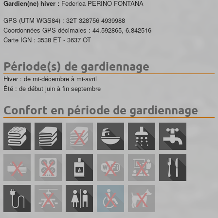
Gardien(ne) hiver :
Federica PERINO FONTANA
GPS (UTM WGS84) :
32T 328756 4939988
Coordonnées GPS décimales :
44.592865
,
6.842516
Carte IGN :
3538 ET - 3637 OT
Période(s) de gardiennage
Hiver : de mi-décembre à mi-avril
Été : de début juin à fin septembre
Confort en période de gardiennage