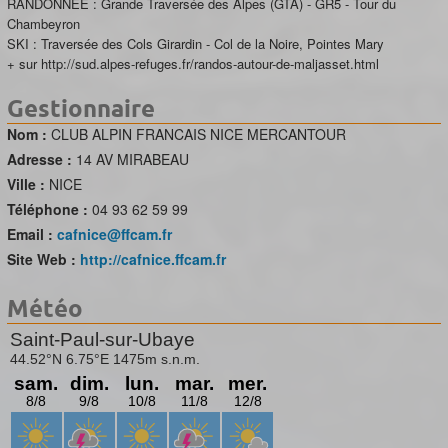
RANDONNEE : Grande Traversée des Alpes (GTA) - GR5 - Tour du
Chambeyron
SKI : Traversée des Cols Girardin - Col de la Noire, Pointes Mary
+ sur http://sud.alpes-refuges.fr/randos-autour-de-maljasset.html
Gestionnaire
Nom :
CLUB ALPIN FRANCAIS NICE MERCANTOUR
Adresse :
14 AV MIRABEAU
Ville :
NICE
Téléphone :
04 93 62 59 99
Email :
cafnice@ffcam.fr
Site Web :
http://cafnice.ffcam.fr
Météo