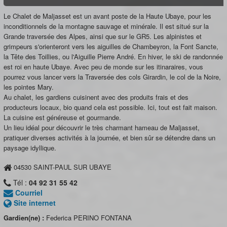
Le Chalet de Maljasset est un avant poste de la Haute Ubaye, pour les
inconditionnels de la montagne sauvage et minérale. Il est situé sur la
Grande traversée des Alpes, ainsi que sur le GR5. Les alpinistes et
grimpeurs s'orienteront vers les aiguilles de Chambeyron, la Font Sancte,
la Tête des Toillies, ou l'Aiguille Pierre André. En hiver, le ski de randonnée
est roi en haute Ubaye. Avec peu de monde sur les itinaraires, vous
pourrez vous lancer vers la Traversée des cols Girardin, le col de la Noire,
les pointes Mary.
Au chalet, les gardiens cuisinent avec des produits frais et des
producteurs locaux, bio quand cela est possible. Ici, tout est fait maison.
La cuisine est généreuse et gourmande.
Un lieu idéal pour découvrir le très charmant hameau de Maljasset,
pratiquer diverses activités à la journée, et bien sûr se détendre dans un
paysage idyllique.
04530
SAINT-PAUL SUR UBAYE
Tél :
04 92 31 55 42
Courriel
Site internet
Gardien(ne) :
Federica PERINO FONTANA