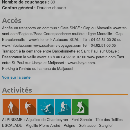
Nombre de couchages :
39
Confort général :
Douche chaude
Accès
Accès en transports en commun : Gare SNCF : Gap ou Marseille www.ter-
sncf.com/Regions/Paca Correspondance routière : ligne Marseille - Gap -
Barcelonnette : www.info-ler.fr Autocars SCAL - Tél : 04 92 81 00 20 ou
www.infociao.com www.scal-amv-voyages.com Tel : 04.92.51.06.05
Transport à la demande entre Barcelonnette et Saint Paul sur Ubaye :
Réservation la veille avant 18 h au 04.92.81.07.00 www.petetin.com Taxi
entre St Paul sur Ubaye et Maljasset : www.ubaye.com.
Parking à l'entrée du hameau de Maljasset
Voir sur la carte
Activités
ALPINISME : Aiguilles de Chambeyron - Font Sancte - Tête des Toillies
ESCALADE : Aiguille Pierre André - Peigne - Gelinasse - Sanglier